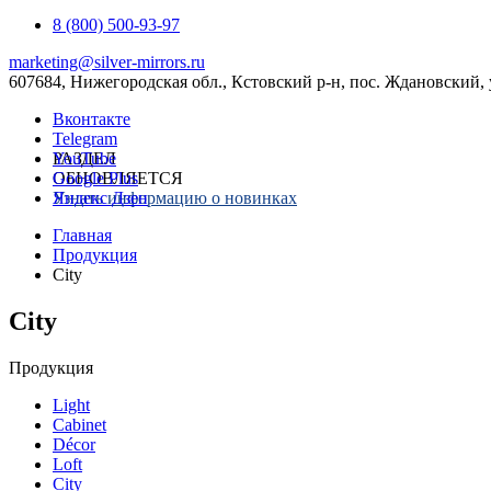
8 (800) 500-93-97
marketing@silver-mirrors.ru
607684, Нижегородская обл., Кстовский р-н, пос. Ждановский, 
Вконтакте
Telegram
YouTube
РАЗДЕЛ
Google Plus
ОБНОВЛЯЕТСЯ
Яндекс Дзен
Узнать информацию о новинках
Главная
Продукция
City
City
Продукция
Light
Cabinet
Décor
Loft
City