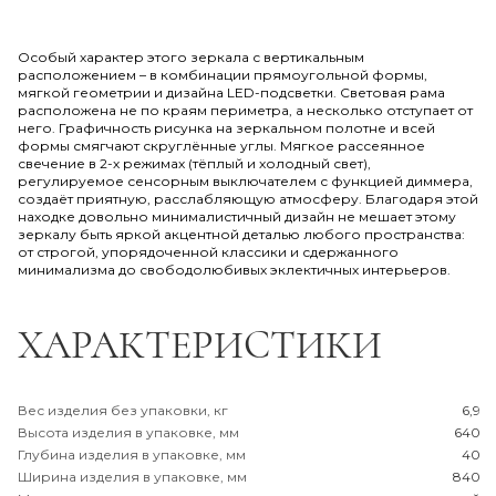
Особый характер этого зеркала с вертикальным
расположением – в комбинации прямоугольной формы,
мягкой геометрии и дизайна LED-подсветки. Световая рама
расположена не по краям периметра, а несколько отступает от
него. Графичность рисунка на зеркальном полотне и всей
формы смягчают скруглённые углы. Мягкое рассеянное
свечение в 2-х режимах (тёплый и холодный свет),
регулируемое сенсорным выключателем с функцией диммера,
создаёт приятную, расслабляющую атмосферу. Благодаря этой
находке довольно минималистичный дизайн не мешает этому
зеркалу быть яркой акцентной деталью любого пространства:
от строгой, упорядоченной классики и сдержанного
минимализма до свободолюбивых эклектичных интерьеров.
ХАРАКТЕРИСТИКИ
Вес изделия без упаковки, кг
6,9
Высота изделия в упаковке, мм
640
Глубина изделия в упаковке, мм
40
Ширина изделия в упаковке, мм
840