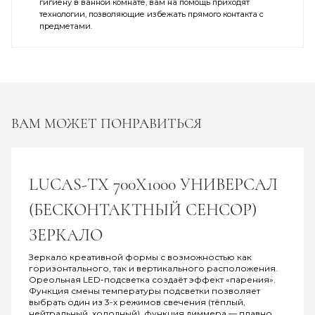
гигиену в ванной комнате, вам на помощь приходят
технологии, позволяющие избежать прямого контакта с
предметами.
ВАМ МОЖЕТ ПОНРАВИТЬСЯ
LUCAS-ТХ 700Х1000 УНИВЕРСАЛ
(БЕСКОНТАКТНЫЙ СЕНСОР)
ЗЕРКАЛО
Зеркало креативной формы с возможностью как
горизонтального, так и вертикального расположения.
Ореольная LED-подсветка создаёт эффект «парения».
Функция смены температуры подсветки позволяет
выбрать один из 3-х режимов свечения (тёплый,
нейтральный, холодный), функция диммера — плавно