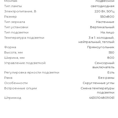
Монтаж
подвесной
Тип лампы
светодиодная
Электропитание, В
220 Вт, 50Гц
Размер
550х800
Тип зеркала
Настенные
Тип установки
Вертикальный
Тип подсветки
На лицо
Температура подсветки
3 в 1: холодный,
нейтральный, теплый
Форма
Прямоугольник
Высота, мм
550
Ширина, мм
800
Управление подсветкой
Сенсорный
выключатель
Регулировка яркости подсветки
Есть
Рама
Без рамы
Особенности
Скругленные углы
Встроенные опции
Смена температуры
подсветки
Штрихкод
4630104809061