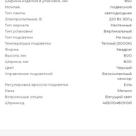
Ширина изделия в упаковке, мм
850
Монтаж
подвесной
Тип лампы
светодиодная
Электропитание, В
220 Вт, 50Гц
Тип зеркала
Настенные
Тип установки
Вертикальный
Тип подсветки
На лицо
Температура подсветки
Теплый (3000К)
Форма
Квадрат
Высота, мм
800
Ширина, мм
800
Цвет
Черный
Управление подсветкой
Бесконтактный
сенсор
Регулировка яркости подсветки
Есть
Рама
Металл
Встроенные опции
Бегущий свет
Штрихкод
4630104809061