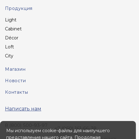
Продукция
Light
Cabinet
Décor
Loft
City
Магазин
Новости
Контакты
Написать нам
8 (800) 500-93-97
+7 (960) 161-66-38
Мы используем cookie-файлы для наилучшего
сервисная служба
представления нашего сайта. Продолжая