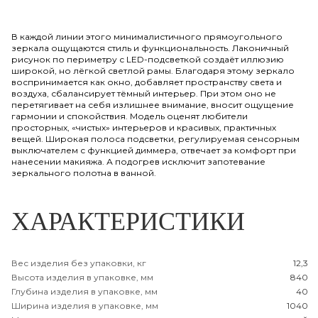
В каждой линии этого минималистичного прямоугольного
зеркала ощущаются стиль и функциональность. Лаконичный
рисунок по периметру с LED-подсветкой создаёт иллюзию
широкой, но лёгкой светлой рамы. Благодаря этому зеркало
воспринимается как окно, добавляет пространству света и
воздуха, сбалансирует тёмный интерьер. При этом оно не
перетягивает на себя излишнее внимание, вносит ощущение
гармонии и спокойствия. Модель оценят любители
просторных, «чистых» интерьеров и красивых, практичных
вещей. Широкая полоса подсветки, регулируемая сенсорным
выключателем с функцией диммера, отвечает за комфорт при
нанесении макияжа. А подогрев исключит запотевание
зеркального полотна в ванной.
ХАРАКТЕРИСТИКИ
Вес изделия без упаковки, кг
12,3
Высота изделия в упаковке, мм
840
Глубина изделия в упаковке, мм
40
Ширина изделия в упаковке, мм
1040