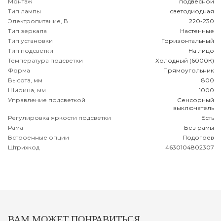
Монтаж
подвесной
Тип лампы
светодиодная
Электропитание, В
220-230
Тип зеркала
Настенные
Тип установки
Горизонтальный
Тип подсветки
На лицо
Температура подсветки
Холодный (6000К)
Форма
Прямоугольник
Высота, мм
800
Ширина, мм
1000
Управление подсветкой
Сенсорный
выключатель
Регулировка яркости подсветки
Есть
Рама
Без рамы
Встроенные опции
Подогрев
Штрихкод
4630104802307
ВАМ МОЖЕТ ПОНРАВИТЬСЯ